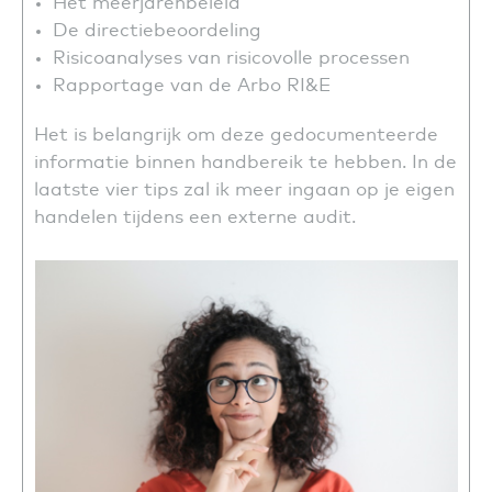
Het meerjarenbeleid
De directiebeoordeling
Risicoanalyses van risicovolle processen
Rapportage van de Arbo RI&E
Het is belangrijk om deze gedocumenteerde
informatie binnen handbereik te hebben. In de
laatste vier tips zal ik meer ingaan op je eigen
handelen tijdens een externe audit.